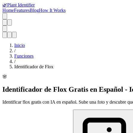
🌿
Plant Identifier
Home
Features
Blog
How It Works
Inicio
/
Funciones
/
Identificador de Flox
🌸
Identificador de Flox Gratis en Español - I
Identificar flox gratis con IA en español. Sube una foto y descubre qué 