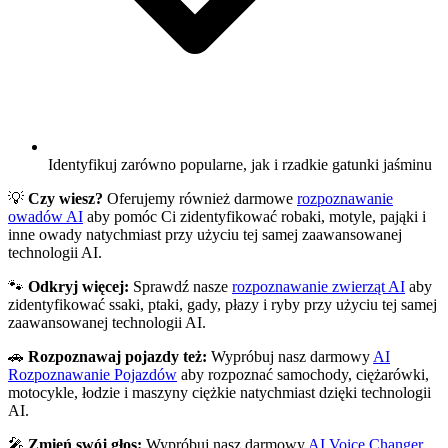
Identyfikuj zarówno popularne, jak i rzadkie gatunki jaśminu
💡
Czy wiesz?
Oferujemy również darmowe
rozpoznawanie
owadów AI
aby pomóc Ci zidentyfikować robaki, motyle, pająki i
inne owady natychmiast przy użyciu tej samej zaawansowanej
technologii AI.
🐾
Odkryj więcej:
Sprawdź nasze
rozpoznawanie zwierząt AI
aby
zidentyfikować ssaki, ptaki, gady, płazy i ryby przy użyciu tej samej
zaawansowanej technologii AI.
🚗
Rozpoznawaj pojazdy też:
Wypróbuj nasz darmowy
AI
Rozpoznawanie Pojazdów
aby rozpoznać samochody, ciężarówki,
motocykle, łodzie i maszyny ciężkie natychmiast dzięki technologii
AI.
🎤
Zmień swój głos:
Wypróbuj nasz darmowy
AI Voice Changer