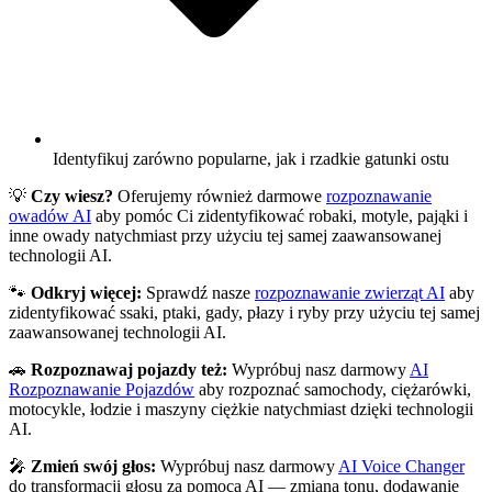
Identyfikuj zarówno popularne, jak i rzadkie gatunki ostu
💡
Czy wiesz?
Oferujemy również darmowe
rozpoznawanie
owadów AI
aby pomóc Ci zidentyfikować robaki, motyle, pająki i
inne owady natychmiast przy użyciu tej samej zaawansowanej
technologii AI.
🐾
Odkryj więcej:
Sprawdź nasze
rozpoznawanie zwierząt AI
aby
zidentyfikować ssaki, ptaki, gady, płazy i ryby przy użyciu tej samej
zaawansowanej technologii AI.
🚗
Rozpoznawaj pojazdy też:
Wypróbuj nasz darmowy
AI
Rozpoznawanie Pojazdów
aby rozpoznać samochody, ciężarówki,
motocykle, łodzie i maszyny ciężkie natychmiast dzięki technologii
AI.
🎤
Zmień swój głos:
Wypróbuj nasz darmowy
AI Voice Changer
do transformacji głosu za pomocą AI — zmiana tonu, dodawanie