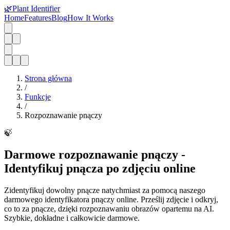
🌿
Plant Identifier
Home
Features
Blog
How It Works
Strona główna
/
Funkcje
/
Rozpoznawanie pnączy
🍃
Darmowe rozpoznawanie pnączy -
Identyfikuj pnącza po zdjęciu online
Zidentyfikuj dowolny pnącze natychmiast za pomocą naszego
darmowego identyfikatora pnączy online. Prześlij zdjęcie i odkryj,
co to za pnącze, dzięki rozpoznawaniu obrazów opartemu na AI.
Szybkie, dokładne i całkowicie darmowe.