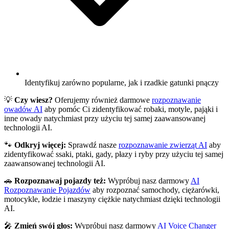
Identyfikuj zarówno popularne, jak i rzadkie gatunki pnączy
💡
Czy wiesz?
Oferujemy również darmowe
rozpoznawanie
owadów AI
aby pomóc Ci zidentyfikować robaki, motyle, pająki i
inne owady natychmiast przy użyciu tej samej zaawansowanej
technologii AI.
🐾
Odkryj więcej:
Sprawdź nasze
rozpoznawanie zwierząt AI
aby
zidentyfikować ssaki, ptaki, gady, płazy i ryby przy użyciu tej samej
zaawansowanej technologii AI.
🚗
Rozpoznawaj pojazdy też:
Wypróbuj nasz darmowy
AI
Rozpoznawanie Pojazdów
aby rozpoznać samochody, ciężarówki,
motocykle, łodzie i maszyny ciężkie natychmiast dzięki technologii
AI.
🎤
Zmień swój głos:
Wypróbuj nasz darmowy
AI Voice Changer