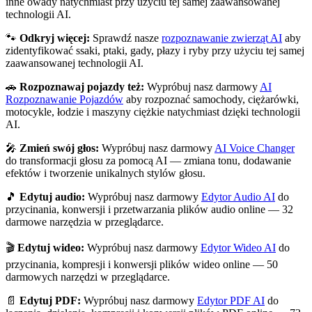
inne owady natychmiast przy użyciu tej samej zaawansowanej
technologii AI.
🐾
Odkryj więcej:
Sprawdź nasze
rozpoznawanie zwierząt AI
aby
zidentyfikować ssaki, ptaki, gady, płazy i ryby przy użyciu tej samej
zaawansowanej technologii AI.
🚗
Rozpoznawaj pojazdy też:
Wypróbuj nasz darmowy
AI
Rozpoznawanie Pojazdów
aby rozpoznać samochody, ciężarówki,
motocykle, łodzie i maszyny ciężkie natychmiast dzięki technologii
AI.
🎤
Zmień swój głos:
Wypróbuj nasz darmowy
AI Voice Changer
do transformacji głosu za pomocą AI — zmiana tonu, dodawanie
efektów i tworzenie unikalnych stylów głosu.
🎵
Edytuj audio:
Wypróbuj nasz darmowy
Edytor Audio AI
do
przycinania, konwersji i przetwarzania plików audio online — 32
darmowe narzędzia w przeglądarce.
🎬
Edytuj wideo:
Wypróbuj nasz darmowy
Edytor Wideo AI
do
przycinania, kompresji i konwersji plików wideo online — 50
darmowych narzędzi w przeglądarce.
📄
Edytuj PDF:
Wypróbuj nasz darmowy
Edytor PDF AI
do