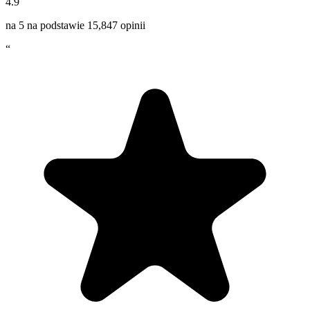
4.9
na 5 na podstawie
15,847
opinii
“