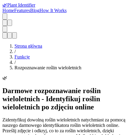
🌿
Plant Identifier
Home
Features
Blog
How It Works
Strona główna
/
Funkcje
/
Rozpoznawanie roślin wieloletnich
🌿
Darmowe rozpoznawanie roślin
wieloletnich - Identyfikuj roślin
wieloletnich po zdjęciu online
Zidentyfikuj dowolną roślin wieloletnich natychmiast za pomocą
naszego darmowego identyfikatora roślin wieloletnich online.
Prześlij zdjęcie i odkryj, co to za roślin wieloletnich, dzięki