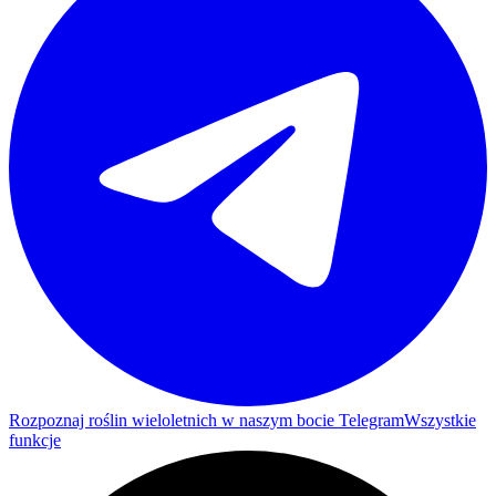
Rozpoznaj roślin wieloletnich w naszym bocie Telegram
Wszystkie
funkcje