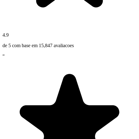
4.9
de 5 com base em
15,847
avaliacoes
“