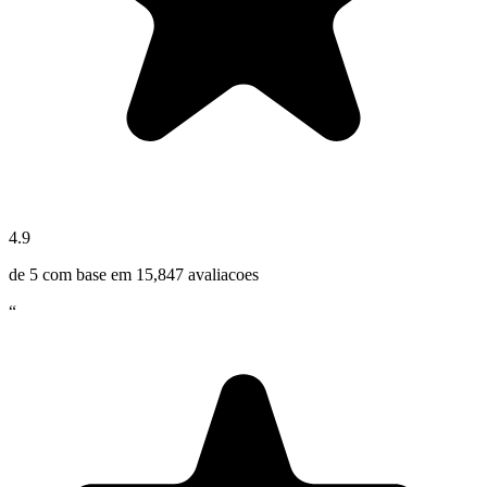
4.9
de 5 com base em
15,847
avaliacoes
“