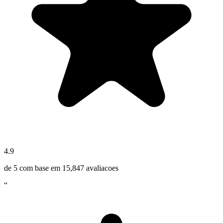
4.9
de 5 com base em
15,847
avaliacoes
“