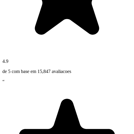
4.9
de 5 com base em
15,847
avaliacoes
“