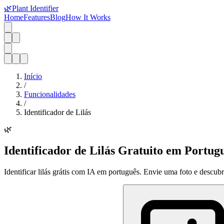
🌿
Plant Identifier
Home
Features
Blog
How It Works
Início
/
Funcionalidades
/
Identificador de Lilás
🌿
Identificador de Lilás Gratuito em Portuguê
Identificar lilás grátis com IA em português. Envie uma foto e descubra