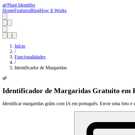
🌿
Plant Identifier
Home
Features
Blog
How It Works
Início
/
Funcionalidades
/
Identificador de Margaridas
🌿
Identificador de Margaridas Gratuito em P
Identificar margaridas grátis com IA em português. Envie uma foto e de