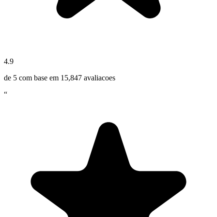
4.9
de 5 com base em
15,847
avaliacoes
“