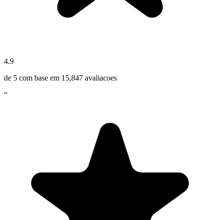
4.9
de 5 com base em
15,847
avaliacoes
“