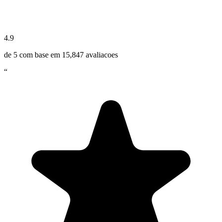
4.9
de 5 com base em
15,847
avaliacoes
“