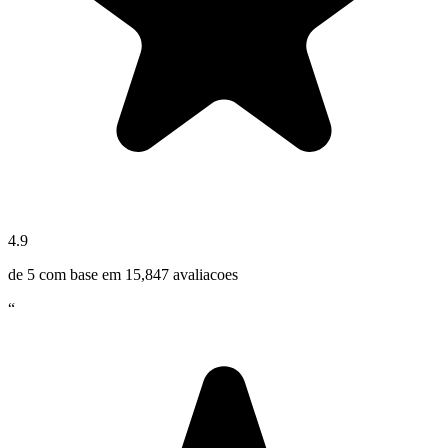
4.9
de 5 com base em
15,847
avaliacoes
“