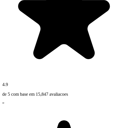
4.9
de 5 com base em
15,847
avaliacoes
“