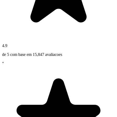
4.9
de 5 com base em
15,847
avaliacoes
“