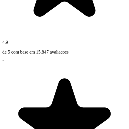
4.9
de 5 com base em
15,847
avaliacoes
“