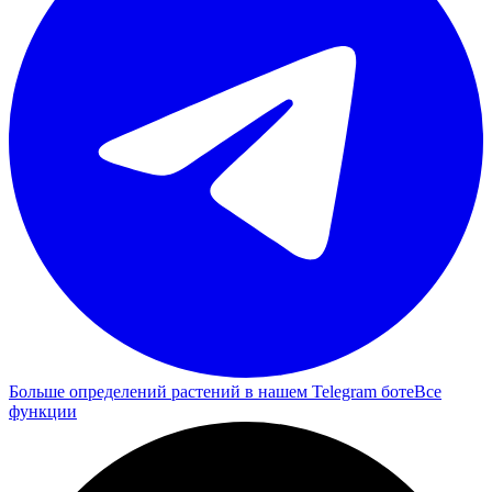
Больше определений растений в нашем Telegram боте
Все
функции