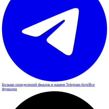
Больше определений фиалок в нашем Telegram боте
Все
функции