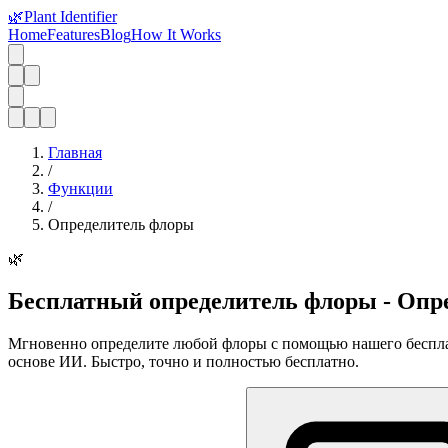
🌿
Plant Identifier
Home
Features
Blog
How It Works
Главная
/
Функции
/
Определитель флоры
🌿
Бесплатный определитель флоры - Опре
Мгновенно определите любой флоры с помощью нашего бесплатн
основе ИИ. Быстро, точно и полностью бесплатно.