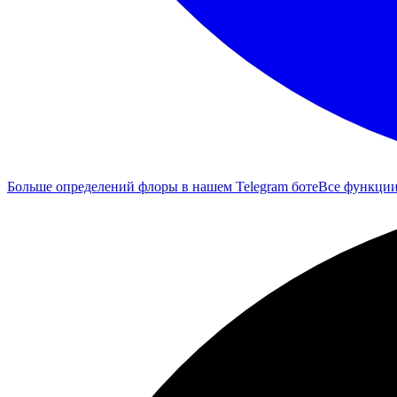
Больше определений флоры в нашем Telegram боте
Все функци