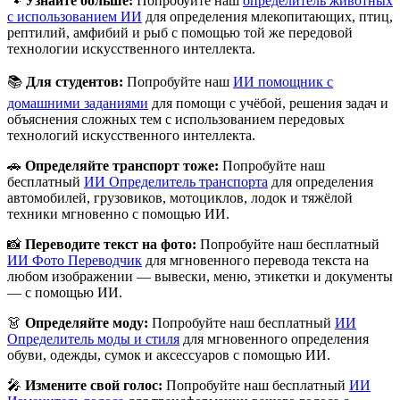
🐾
Узнайте больше:
Попробуйте наш
определитель животных
с использованием ИИ
для определения млекопитающих, птиц,
рептилий, амфибий и рыб с помощью той же передовой
технологии искусственного интеллекта.
📚
Для студентов:
Попробуйте наш
ИИ помощник с
домашними заданиями
для помощи с учёбой, решения задач и
объяснения сложных тем с использованием передовых
технологий искусственного интеллекта.
🚗
Определяйте транспорт тоже:
Попробуйте наш
бесплатный
ИИ Определитель транспорта
для определения
автомобилей, грузовиков, мотоциклов, лодок и тяжёлой
техники мгновенно с помощью ИИ.
📸
Переводите текст на фото:
Попробуйте наш бесплатный
ИИ Фото Переводчик
для мгновенного перевода текста на
любом изображении — вывески, меню, этикетки и документы
— с помощью ИИ.
👗
Определяйте моду:
Попробуйте наш бесплатный
ИИ
Определитель моды и стиля
для мгновенного определения
обуви, одежды, сумок и аксессуаров с помощью ИИ.
🎤
Измените свой голос:
Попробуйте наш бесплатный
ИИ