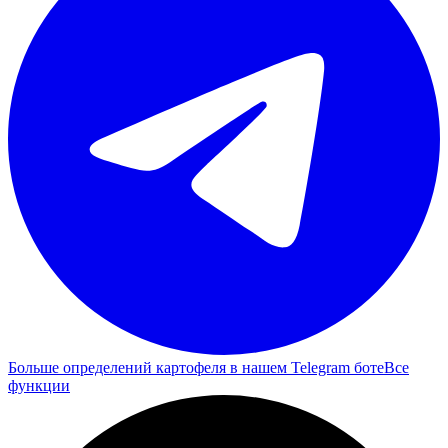
Больше определений картофеля в нашем Telegram боте
Все
функции