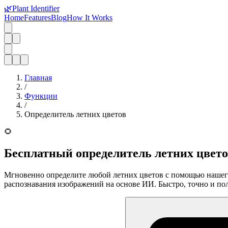
🌿
Plant Identifier
Home
Features
Blog
How It Works
Главная
/
Функции
/
Определитель летних цветов
🌻
Бесплатный определитель летних цветов
Мгновенно определите любой летних цветов с помощью нашего б
распознавания изображений на основе ИИ. Быстро, точно и по