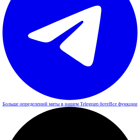
Больше определений мяты в нашем Telegram боте
Все функции