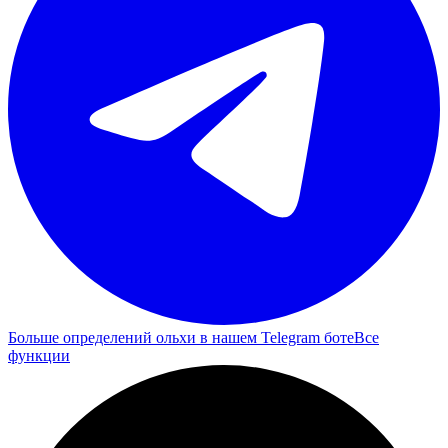
Больше определений ольхи в нашем Telegram боте
Все
функции