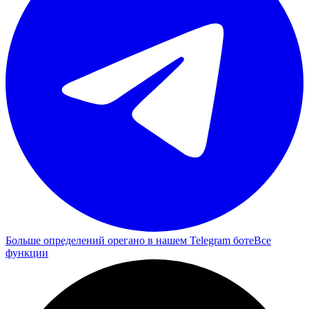
Больше определений орегано в нашем Telegram боте
Все
функции