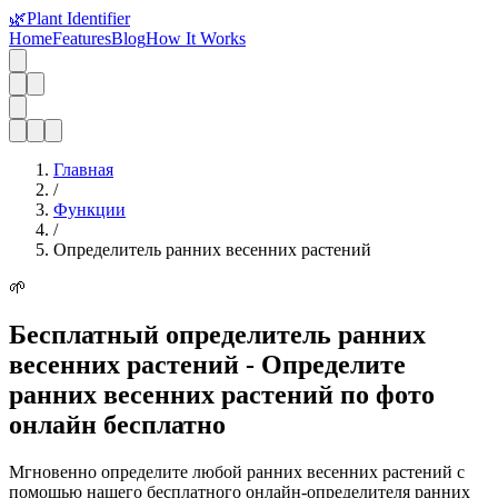
🌿
Plant Identifier
Home
Features
Blog
How It Works
Главная
/
Функции
/
Определитель ранних весенних растений
🌱
Бесплатный определитель ранних
весенних растений - Определите
ранних весенних растений по фото
онлайн бесплатно
Мгновенно определите любой ранних весенних растений с
помощью нашего бесплатного онлайн-определителя ранних