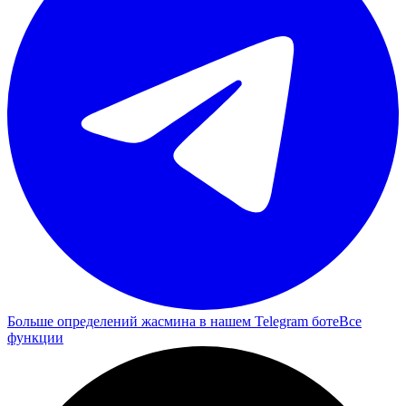
Больше определений жасмина в нашем Telegram боте
Все
функции